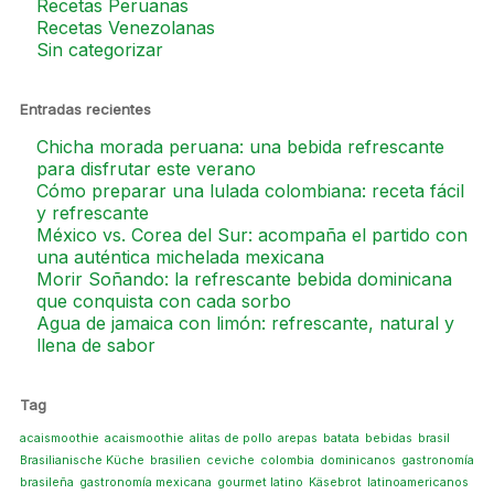
Recetas Peruanas
Recetas Venezolanas
Sin categorizar
Entradas recientes
Chicha morada peruana: una bebida refrescante
para disfrutar este verano
Cómo preparar una lulada colombiana: receta fácil
y refrescante
México vs. Corea del Sur: acompaña el partido con
una auténtica michelada mexicana
Morir Soñando: la refrescante bebida dominicana
que conquista con cada sorbo
Agua de jamaica con limón: refrescante, natural y
llena de sabor
Tag
acaismoothie
acaismoothie
alitas de pollo
arepas
batata
bebidas
brasil
Brasilianische Küche
brasilien
ceviche
colombia
dominicanos
gastronomía
brasileña
gastronomía mexicana
gourmet latino
Käsebrot
latinoamericanos