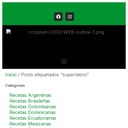
Inicio
/ Posts etiquetados “superlatino”
Categories
Recetas Argentinas
Recetas Brasileñas
Recetas Colombianas
Recetas Dominicanas
Recetas Ecuatorianas
Recetas Mexicanas