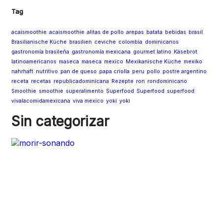
Tag
acaismoothie
acaismoothie
alitas de pollo
arepas
batata
bebidas
brasil
Brasilianische Küche
brasilien
ceviche
colombia
dominicanos
gastronomía brasileña
gastronomía mexicana
gourmet latino
Käsebrot
latinoamericanos
maseca
maseca
mexico
Mexikanische Küche
mexiko
nahrhaft
nutritivo
pan de queso
papa criolla
peru
pollo
postre argentino
receta
recetas
republicadominicana
Rezepte
ron
rondominicano
Smoothie
smoothie
superalimento
Superfood
Superfood
superfood
vivalacomidamexicana
viva mexico
yoki
yoki
Sin categorizar