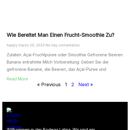
Wie Bereitet Man Einen Frucht-Smoothie Zu?
happy
marzo 20, 2023
No hay comentarios
Zutaten: Açai-Fruchtpüree oder Smoothie Gefrorene Beeren
Banane entrahmte Milch Vorbereitung: Geben Sie die
gefrorene Banane, die Beeren, das Açaí-Püree und
Read More
« Previous
1
2
Next »
Willkommen in der Bodega Latina. Wir sind ein