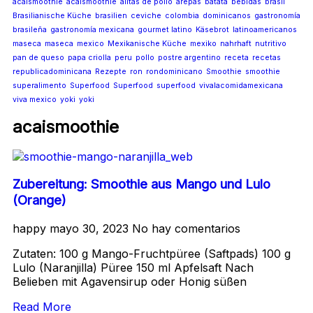
acaismoothie
acaismoothie
alitas de pollo
arepas
batata
bebidas
brasil
Brasilianische Küche
brasilien
ceviche
colombia
dominicanos
gastronomía
brasileña
gastronomía mexicana
gourmet latino
Käsebrot
latinoamericanos
maseca
maseca
mexico
Mexikanische Küche
mexiko
nahrhaft
nutritivo
pan de queso
papa criolla
peru
pollo
postre argentino
receta
recetas
republicadominicana
Rezepte
ron
rondominicano
Smoothie
smoothie
superalimento
Superfood
Superfood
superfood
vivalacomidamexicana
viva mexico
yoki
yoki
acaismoothie
Zubereitung: Smoothie aus Mango und Lulo
(Orange)
happy
mayo 30, 2023
No hay comentarios
Zutaten: 100 g Mango-Fruchtpüree (Saftpads) 100 g
Lulo (Naranjilla) Püree 150 ml Apfelsaft Nach
Belieben mit Agavensirup oder Honig süßen
Read More