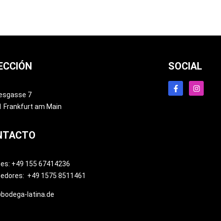
ECCIÓN
SOCIAL
esgasse 7
 Frankfurt am Main
NTACTO
tes: +49 155 67414236
eedores: +49 1575 8511461
bodega-latina.de