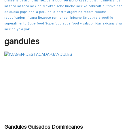
brasileña
gastronomía mexicana
gourmet latino
Käsebrot
latinoamericanos
maseca
maseca
mexico
Mexikanische Küche
mexiko
nahrhaft
nutritivo
pan
de queso
papa criolla
peru
pollo
postre argentino
receta
recetas
republicadominicana
Rezepte
ron
rondominicano
Smoothie
smoothie
superalimento
Superfood
Superfood
superfood
vivalacomidamexicana
viva
mexico
yoki
yoki
gandules
Gandules Guisados Dominicanos