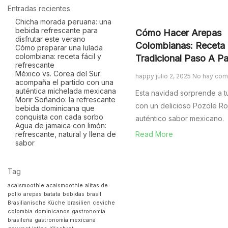
Entradas recientes
Chicha morada peruana: una
bebida refrescante para
Cómo Hacer Arepas
disfrutar este verano
Colombianas: Receta
Cómo preparar una lulada
colombiana: receta fácil y
Tradicional Paso A P
refrescante
México vs. Corea del Sur:
happy
julio 2, 2025
No hay com
acompaña el partido con una
auténtica michelada mexicana
Esta navidad sorprende a tu
Morir Soñando: la refrescante
con un delicioso Pozole Roj
bebida dominicana que
conquista con cada sorbo
auténtico sabor mexicano.
Agua de jamaica con limón:
Read More
refrescante, natural y llena de
sabor
Tag
acaismoothie
acaismoothie
alitas de
pollo
arepas
batata
bebidas
brasil
Brasilianische Küche
brasilien
ceviche
colombia
dominicanos
gastronomía
brasileña
gastronomía mexicana