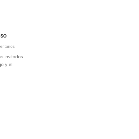
aso
entarios
s invitados
o y el