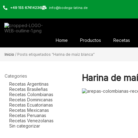
+49 155 67414236
info@bodega-latina.de
Home
Productos
Recetas
Inicio
/ Posts etiquetados “Harina de maíz blanca”
Harina de ma
Categories
Recetas Argentinas
Recetas Brasileñas
Recetas Colombianas
Recetas Dominicanas
Recetas Ecuatorianas
Recetas Mexicanas
Recetas Peruanas
Recetas Venezolanas
Sin categorizar