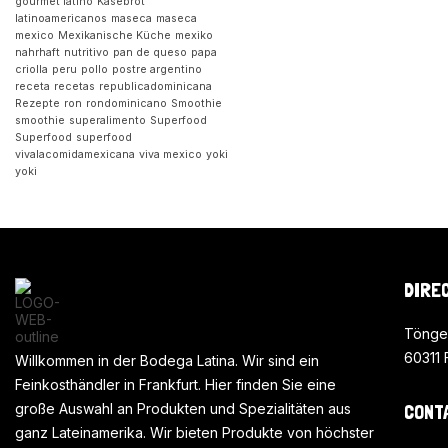
gourmet latino
Käsebrot
latinoamericanos
maseca
maseca
mexico
Mexikanische Küche
mexiko
nahrhaft
nutritivo
pan de queso
papa
criolla
peru
pollo
postre argentino
receta
recetas
republicadominicana
Rezepte
ron
rondominicano
Smoothie
smoothie
superalimento
Superfood
Superfood
superfood
vivalacomidamexicana
viva mexico
yoki
yoki
DIRE
Tönge
60311 
Willkommen in der Bodega Latina. Wir sind ein
Feinkosthändler in Frankfurt. Hier finden Sie eine
große Auswahl an Produkten und Spezialitäten aus
CONT
ganz Lateinamerika. Wir bieten Produkte von höchster