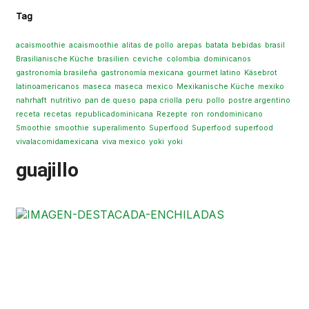
Tag
acaismoothie
acaismoothie
alitas de pollo
arepas
batata
bebidas
brasil
Brasilianische Küche
brasilien
ceviche
colombia
dominicanos
gastronomía brasileña
gastronomía mexicana
gourmet latino
Käsebrot
latinoamericanos
maseca
maseca
mexico
Mexikanische Küche
mexiko
nahrhaft
nutritivo
pan de queso
papa criolla
peru
pollo
postre argentino
receta
recetas
republicadominicana
Rezepte
ron
rondominicano
Smoothie
smoothie
superalimento
Superfood
Superfood
superfood
vivalacomidamexicana
viva mexico
yoki
yoki
guajillo