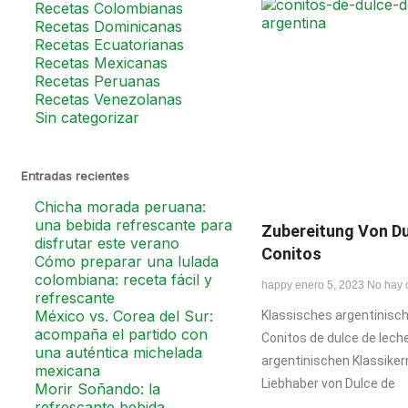
Recetas Colombianas
Recetas Dominicanas
Recetas Ecuatorianas
Recetas Mexicanas
Recetas Peruanas
Recetas Venezolanas
Sin categorizar
Entradas recientes
Chicha morada peruana:
una bebida refrescante para
Zubereitung Von Du
disfrutar este verano
Conitos
Cómo preparar una lulada
colombiana: receta fácil y
happy
enero 5, 2023
No hay 
refrescante
México vs. Corea del Sur:
Klassisches argentinisc
acompaña el partido con
Conitos de dulce de lech
una auténtica michelada
argentinischen Klassikern
mexicana
Liebhaber von Dulce de
Morir Soñando: la
refrescante bebida