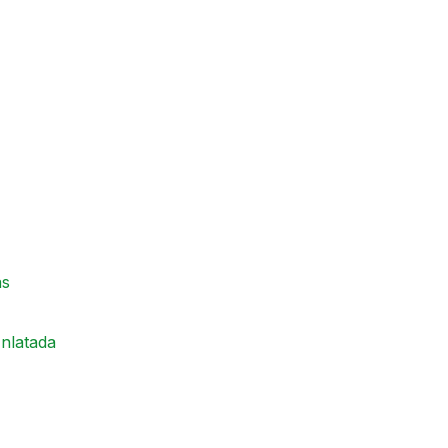
as
nlatada