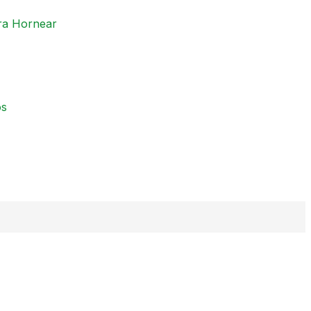
ra Hornear
os