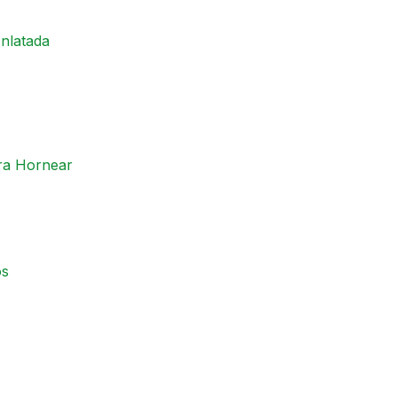
nlatada
ra Hornear
os