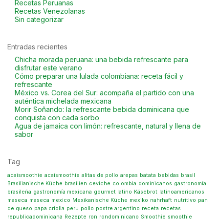
Recetas Peruanas
Recetas Venezolanas
Sin categorizar
Entradas recientes
Chicha morada peruana: una bebida refrescante para
disfrutar este verano
Cómo preparar una lulada colombiana: receta fácil y
refrescante
México vs. Corea del Sur: acompaña el partido con una
auténtica michelada mexicana
Morir Soñando: la refrescante bebida dominicana que
conquista con cada sorbo
Agua de jamaica con limón: refrescante, natural y llena de
sabor
Tag
acaismoothie
acaismoothie
alitas de pollo
arepas
batata
bebidas
brasil
Brasilianische Küche
brasilien
ceviche
colombia
dominicanos
gastronomía
brasileña
gastronomía mexicana
gourmet latino
Käsebrot
latinoamericanos
maseca
maseca
mexico
Mexikanische Küche
mexiko
nahrhaft
nutritivo
pan
de queso
papa criolla
peru
pollo
postre argentino
receta
recetas
republicadominicana
Rezepte
ron
rondominicano
Smoothie
smoothie