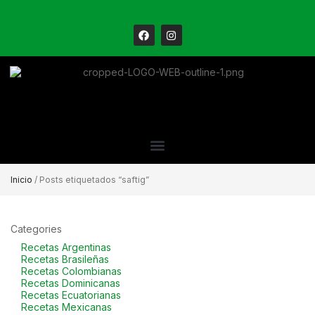
Inicio
/ Posts etiquetados “saftig”
Categories
Recetas Argentinas
Recetas Brasileñas
Recetas Colombianas
Recetas Dominicanas
Recetas Ecuatorianas
Recetas Mexicanas