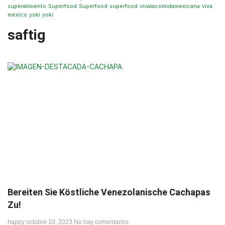
superalimento
Superfood
Superfood
superfood
vivalacomidamexicana
viva
mexico
yoki
yoki
saftig
Bereiten Sie Köstliche Venezolanische Cachapas
Zu!
happy
octubre 10, 2023
No hay comentarios