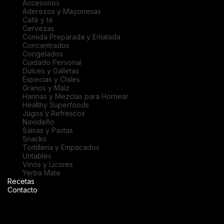
Accesorios
Aderezos y Mayonesas
Café y té
Cervezas
Comida Preparada y Enlatada
Concentrados
Congelados
Cuidado Personal
Dulces y Galletas
Especias y Chiles
Granos y Maíz
Harinas y Mezclas para Hornear
Healthy Superfoods
Jugos y Refrescos
Navideño
Salsas y Pastas
Snacks
Tortillería y Empacados
Untables
Vinos y Licores
Yerba Mate
Recetas
Contacto