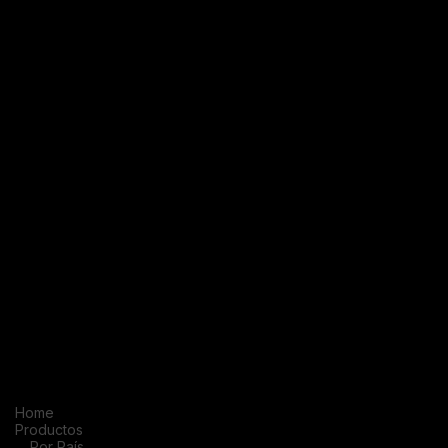
Home
Productos
Por País