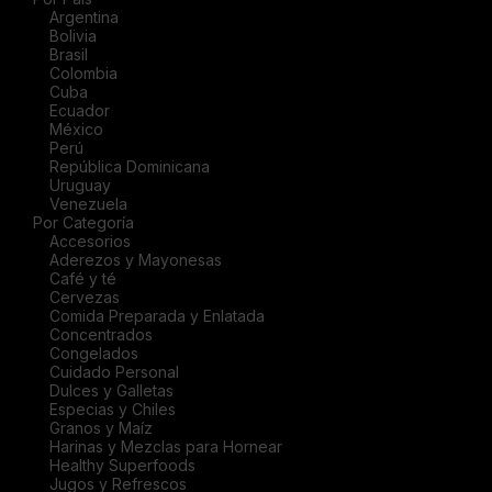
Argentina
Bolivia
Brasil
Colombia
Cuba
Ecuador
México
Perú
República Dominicana
Uruguay
Venezuela
Por Categoría
Accesorios
Aderezos y Mayonesas
Café y té
Cervezas
Comida Preparada y Enlatada
Concentrados
Congelados
Cuidado Personal
Dulces y Galletas
Especias y Chiles
Granos y Maíz
Harinas y Mezclas para Hornear
Healthy Superfoods
Jugos y Refrescos