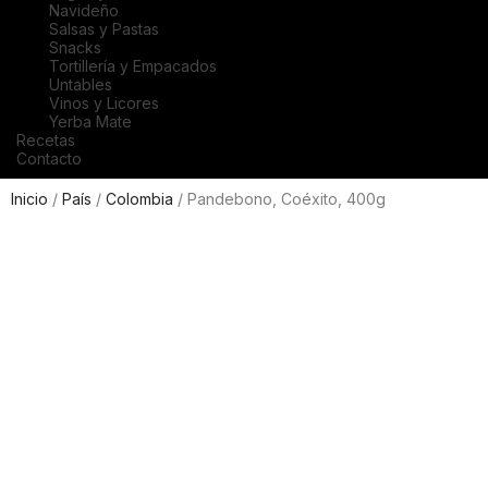
Navideño
Salsas y Pastas
Snacks
Tortillería y Empacados
Untables
Vinos y Licores
Yerba Mate
Recetas
Contacto
Inicio
/
País
/
Colombia
/ Pandebono, Coéxito, 400g