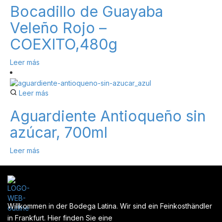
Bocadillo de Guayaba
Veleño Rojo –
COEXITO,480g
Leer más
Leer más
Aguardiente Antioqueño sin
azúcar, 700ml
Leer más
Willkommen in der Bodega Latina. Wir sind ein Feinkosthändler
in Frankfurt. Hier finden Sie eine