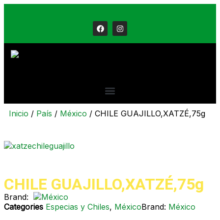
Inicio
/
País
/
México
/ CHILE GUAJILLO,XATZÉ,75g
CHILE GUAJILLO,XATZÉ,75g
Brand:
Categories
Especias y Chiles
,
México
Brand:
México