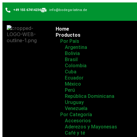
+49 155 67414236
info@bodega-latina.de
Home
Productos
Por País
Argentina
Bolivia
Brasil
Colombia
Cuba
Ecuador
México
Perú
República Dominicana
Uruguay
Venezuela
Por Categoría
Accesorios
Aderezos y Mayonesas
Café y té