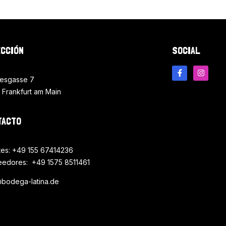
ECCIÓN
SOCIAL
esgasse 7
 Frankfurt am Main
TACTO
tes: +49 155 67414236
eedores: +49 1575 8511461
@bodega-latina.de