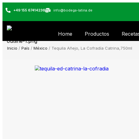
+49 155 67414236
info@bodega-latina.de
Home
Productos
Receta
Inicio
/
País
/
México
/ Tequila Añejo, La Cofradía Catrina,750ml