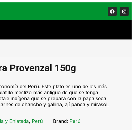
ra Provenzal 150g
tronomía del Perú. Este plato es uno de los más
 platillo mestizo más antiguo de que se tenga
potaje indígena que se prepara con la papa seca
rnes de chancho y gallina, ají panca y mirasol,
a y Enlatada
,
Perú
Brand:
Perú