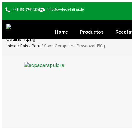
+49 155 67414236
info@bodega-latina.de
Home
Productos
Receta
Inicio
/
País
/
Perú
/ Sopa Carapulcra Provenzal 150g