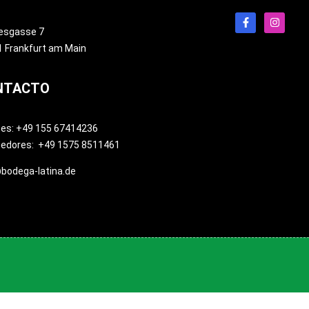
esgasse 7
 Frankfurt am Main
NTACTO
tes: +49 155 67414236
eedores: +49 1575 8511461
bodega-latina.de