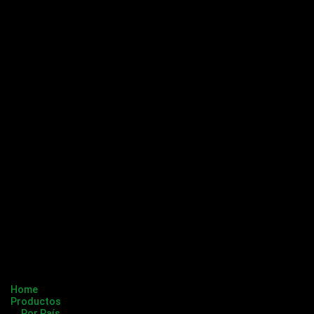
Home
Productos
Por País