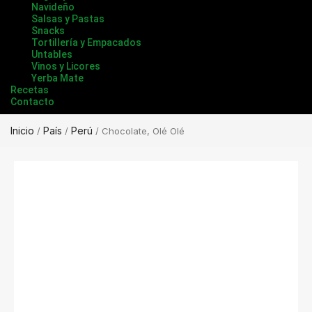
Navideño
Salsas y Pastas
Snacks
Tortillería y Empacados
Untables
Vinos y Licores
Yerba Mate
Recetas
Contacto
Inicio
País
Perú
/
/
/ Chocolate, Olé Olé