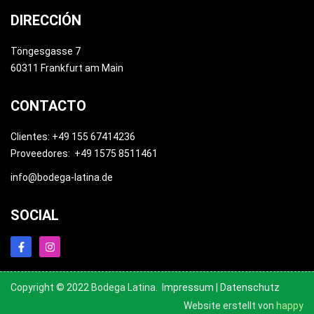
DIRECCIÓN
Galletas, Morochas
Töngesgasse 7
60311 Frankfurt am Main
CONTACTO
Clientes: +49 155 67414236
Proveedores: +49 1575 8511461
info@bodega-latina.de
SOCIAL
Copyright © 2022 Bodega Latina.
Impressum
|
Datenschutz
Galleta, Doña Pepa, 23g.
Website erstellt von
happy