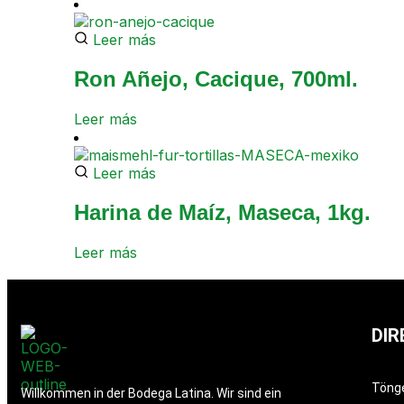
Leer más
Ron Añejo, Cacique, 700ml.
Leer más
Leer más
Harina de Maíz, Maseca, 1kg.
Leer más
DIR
Töng
Willkommen in der Bodega Latina. Wir sind ein