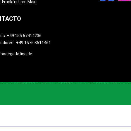
 Frankfurt am Main
NTACTO
tes: +49 155 67414236
eedores: +49 1575 8511461
bodega-latina.de