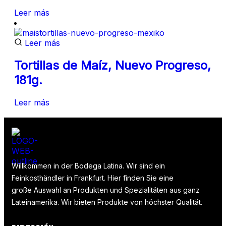
Leer más
Leer más
Tortillas de Maíz, Nuevo Progreso,
181g.
Leer más
Willkommen in der Bodega Latina. Wir sind ein
Feinkosthändler in Frankfurt. Hier finden Sie eine
große Auswahl an Produkten und Spezialitäten aus ganz
Lateinamerika. Wir bieten Produkte von höchster Qualität.