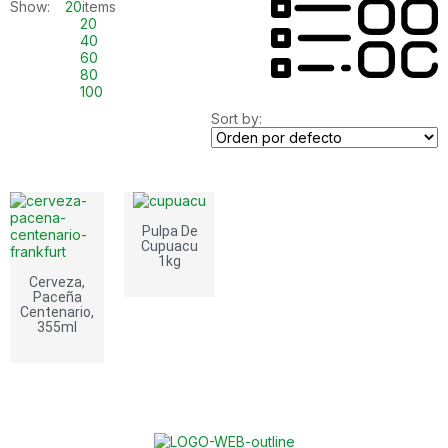
Show:
20
items
20
40
60
80
100
Sort by:
Pulpa De
Cupuacu
1kg
Cerveza,
Paceña
Centenario,
355ml