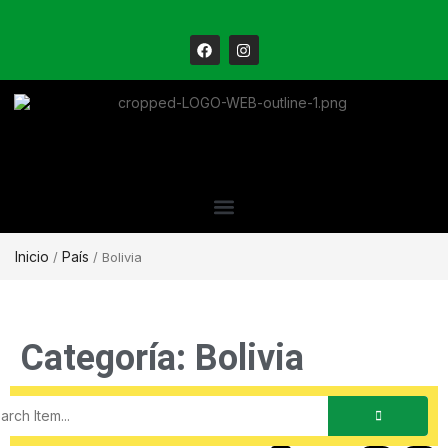
Inicio
País
/
/ Bolivia
Categoría: Bolivia