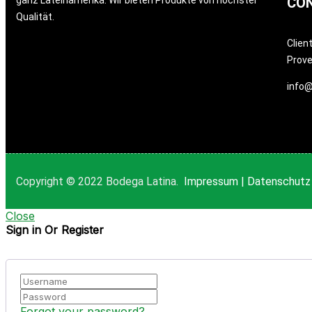
ganz Lateinamerika. Wir bieten Produkte von höchster
CO
Qualität.
Clien
Prov
info@
Copyright © 2022 Bodega Latina.
Impressum
|
Datenschutz
Close
Sign in Or Register
Forgot your password?