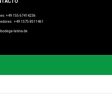
NTACTO
tes: +49 155 67414236
eedores: +49 1575 8511461
bodega-latina.de