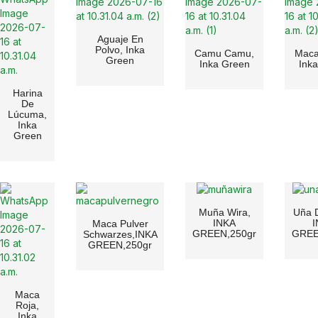
Aguaje En
Polvo, Inka
Camu Camu,
Maca
Green
Inka Green
Ink
Harina
De
Lúcuma,
Inka
Green
Muña Wira,
Uña 
INKA
I
Maca Pulver
GREEN,250gr
GREE
Schwarzes,INKA
GREEN,250gr
Maca
Roja,
Inka