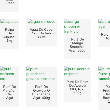
Green
Pulpa
Agua De Coco,
De
Coco Do Vale,
Pure 
Cupuacu
330ml
Aç
Puré De
1kg
Mango
Smoothie,
Açaí, 300g.
Puré De Fruta
De Acerola
Puré De
Puré De
Pu
BIO, Açaí,
Marañon
Graviola O
Frut
300g
/ Cajú,
Guanábana,
Bat
Açaí
Açaí, 400g
Bowl
1