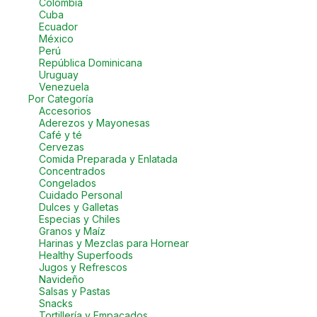
Colombia
Cuba
Ecuador
México
Perú
República Dominicana
Uruguay
Venezuela
Por Categoría
Accesorios
Aderezos y Mayonesas
Café y té
Cervezas
Comida Preparada y Enlatada
Concentrados
Congelados
Cuidado Personal
Dulces y Galletas
Especias y Chiles
Granos y Maíz
Harinas y Mezclas para Hornear
Healthy Superfoods
Jugos y Refrescos
Navideño
Salsas y Pastas
Snacks
Tortillería y Empacados